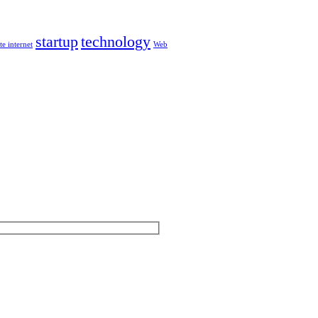
startup
technology
ite internet
Web