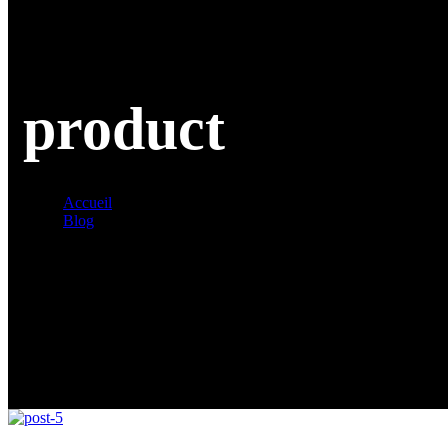
product
Accueil
Blog
Tag: product