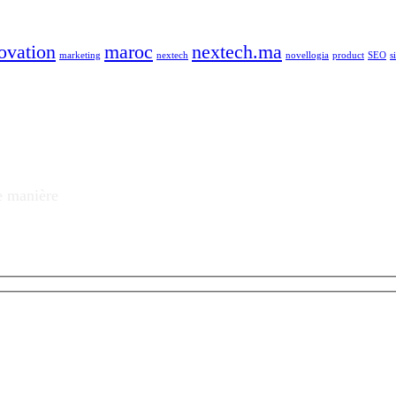
ovation
maroc
nextech.ma
marketing
nextech
novellogia
product
SEO
s
e manière