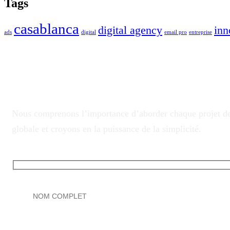
Tags
casablanca
digital agency
inn
ads
digital
email pro
entreprise
Contactez nous
Transformer vos idées en solutions.
Nous comprenons l’importance d’aborder chaque projet d
globale et croyons en la puissance de la simplicité.